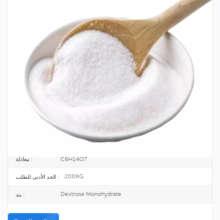
عالية الجودة سكر العنب مونوهيدرات الغذاء
الصف بسعر جيد CAS 5996-10-1
مونوهيدرات الدكستروز هو نوع من الكريستال الأبيض السداسي الذي يستخدم النشا
كمواد خام. يستخدم عادة كمُحلي.
5996-10-1
CAS رقم. :
611-920-2
اينكس :
25KG/BAG
طَرد :
TOPINCHEM®
ماركة :
CHINA
أصل :
C6H14O7
معادلة :
200KG
الحد الأدنى للطلب :
Dextrose Monohydrate
بند :