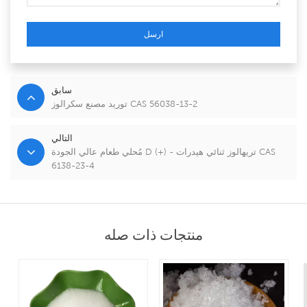
ارسل
سابق
توريد مصنع سكرالوز CAS 56038-13-2
التالي
مُحلي طعام عالي الجودة D (+) - تريهالوز ثنائي هيدرات CAS
6138-23-4
منتجات ذات صله