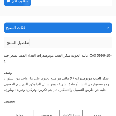
مطلوب الان
فئات المنتج
تفاصيل المنتج
عالية الجودة سكر العنب مونوهيدرات الغذاء الصف بسعر جيد CAS 5996-10-
1
وصف
سكر العنب مونوهيدرات / لا مائي
هو منتج يحتوي على ماء واحد من التبلور ،
وهو مصنوع من النشا أو مادة نشوية ، وهو سائل الجلوكوز الذي يتم الحصول
عليه عن طريق التسييل والتسكير ، ثم يتم تكريره وتركيزه وتبريده وبلورته.
تخصيص
مرجع
نتيجة الاختبار
تخصيص
معامل