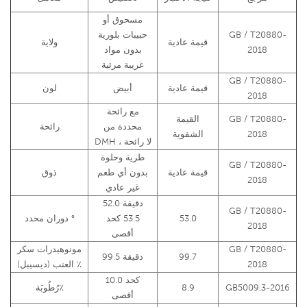
مسحوق أو
GB / T20880-
حبيبات بلورية
قيمة عادية
ولاية
2018
بدون مواد
غريبة مرئية
GB / T20880-
قيمة عادية
أبيض
لون
2018
مع رائحة
GB / T20880-
القيمة
محددة من
رائحة
2018
الشفوية
DMH ، لا رائحة
طرية وحلوة
GB / T20880-
قيمة عادية
بدون أي طعم
ذوق
2018
غير عادي
52.0 دقيقة
GB / T20880-
53.0
53.5 كحد
دوران محدد °
2018
أقصى
GB / T20880-
مونوهيدرات سكر
99.7
99.5 دقيقة
2018
العنب (ديسيبل) ٪
10.0 كحد
GB5009.3-2016
8.9
رُطُوبَة٪
أقصى