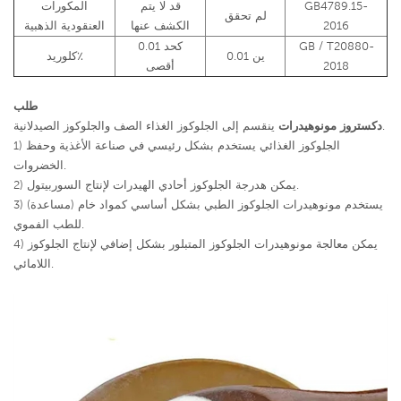
GB4789.15-
قد لا يتم
المكورات
لم تحقق
2016
الكشف عنها
العنقودية الذهبية
GB / T20880-
0.01 كحد
0.01 ين
كلوريد٪
2018
أقصى
طلب
ينقسم إلى الجلوكوز الغذاء الصف والجلوكوز الصيدلانية.
دكستروز مونوهيدرات
1) الجلوكوز الغذائي يستخدم بشكل رئيسي في صناعة الأغذية وحفظ
الخضروات.
2) يمكن هدرجة الجلوكوز أحادي الهيدرات لإنتاج السوربيتول.
3) يستخدم مونوهيدرات الجلوكوز الطبي بشكل أساسي كمواد خام (مساعدة)
للطب الفموي.
4) يمكن معالجة مونوهيدرات الجلوكوز المتبلور بشكل إضافي لإنتاج الجلوكوز
اللامائي.