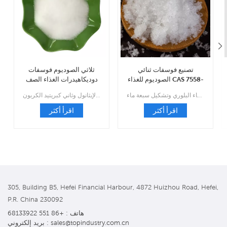
تصنيع فوسفات ثنائي
ثلاثي الصوديوم فوسفات
الصوديوم للغذاء CAS 7558-
دوديكاهيدرات الغذاء الصف
79-4
بالجملة CAS 10101-89-0
إنها بلورة منشورية أحادية اللون وشفافة عديمة اللون، كثافة نسبية 1.52، سهلة الطقس في الهواء، من السهل فقدان خمسة جزيئات من الماء البلوري وتشكيل سبعة ماء.
وهو قابل للذوبان في الماء، ومحلوله المائي قلوي بقوة؛ غير قابلة للذوبان في الإيثانول وثاني كبريتيد الكربون.
اقرأ أكثر
اقرأ أكثر
305, Building B5, Hefei Financial Harbour, 4872 Huizhou Road, Hefei,
P.R. China 230092
هاتف : +86 551 68133922
بريد إلكتروني : sales@topindustry.com.cn