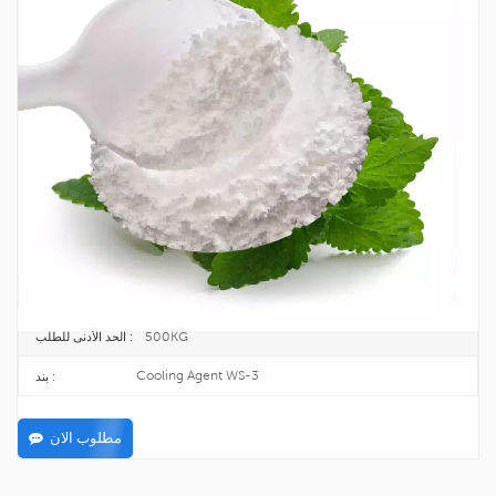
عامل تبريد بلورات النكهة WS-3 CAS 39711-
79-0
يعتبر عامل التبريد WS-3 أحد أكثر عوامل التبريد استخدامًا في السوق وله تأثير التبريد
الفوري النظيف.
39711-79-0
CAS رقم. :
254-599-0
اينكس :
25kg/drum
طَرد :
TOPINCHEM®
ماركة :
C13H25NO
معادلة :
500KG
الحد الأدنى للطلب :
Cooling Agent WS-3
بند :
مطلوب الان