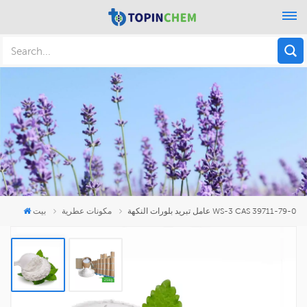
عامل تبريد بلورات النكهة WS-3 CAS 39711-79-0
مكونات عطرية
بيت