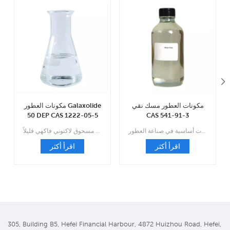
مكونات العطور مسك نقي
مكونات العطور Galaxolide
50 DEP CAS 1222-05-5
CAS 541-91-3
المسك هي فئة من المواد العطرية التي تستخدم عادة كنوتات أساسية في صناعة العطور.
جالاكسوليد عطر قوي منتشر حلو مسكي، صابون حلقي كبير نظيف يشبه مسحوق لاكتوني فاكهي قليلاً.
اقرأ أكثر
اقرأ أكثر
305, Building B5, Hefei Financial Harbour, 4872 Huizhou Road, Hefei,