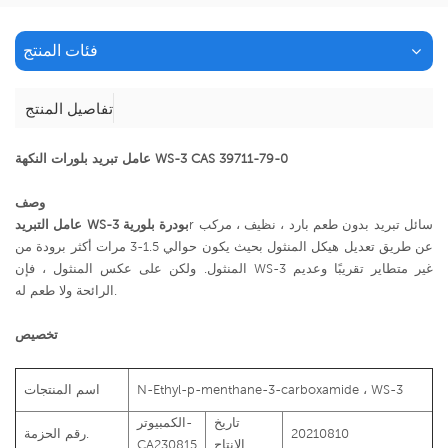
فئات المنتج
تفاصيل المنتج
عامل تبريد بلورات النكهة WS-3 CAS 39711-79-0
وصف
r سائل تبريد بدون طعم بارد ، نظيف ، مركب
عامل التبريد WS-3 بودرة بلورية
عن طريق تعديل هيكل المنثول بحيث يكون حوالي 1.5-3 مرات أكثر برودة من
المنثول. ولكن على عكس المنثول ، فإن WS-3 غير متطاير تقريبًا وعديم
الرائحة ولا طعم له.
تخصيص
N-Ethyl-p-menthane-3-carboxamide ، WS-3
اسم المنتجات
تاريخ
الكمبيوتر-
20210810
رقم الحزمة.
الإنتاج
CA230815