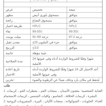
نتيجة
تخصيص
غرض
يتوافق
مسحوق بلوري أبيض
مظهر
يتوافق
مسحوق النعناع
رائحة
HPLC
HPLC
طريقة اختبار
99.50٪
99.00٪
نقاء
97.2 درجة
91-98 درجة
ميلت بوينت
يتوافق
≤10 جزء في المليون
معدن ثقيل
يتوافق
≤3.0
الزرنيخ
عينة مؤهلة.
خاتمة
24 شهرًا وفقًا للشروط الواردة أدناه وفي عبوتها
مدة الصلاحية:
الأصلية.
أعد الاختبار كل 24 شهرًا وفقًا للشروط الواردة أدناه
تاريخ اعادة
وفي عبوتها الأصلية.
الاختبار:
يُحفظ في مكان بارد وجاف بعيدًا عن الرطوبة والضوء.
تخزين:
طلب
1. العناية الشخصية: معجون الأسنان ، منتجات الفم ، معطرات الجو ، كريمات
البشرة ، كريمات الحلاقة ، الشامبو ، واقيات الشمس ، كريمات الاستحمام.
2. الغذاء: الحلويات ، الشوكولاته ، منتجات الألبان ، البيرة ، المشروبات الروحية