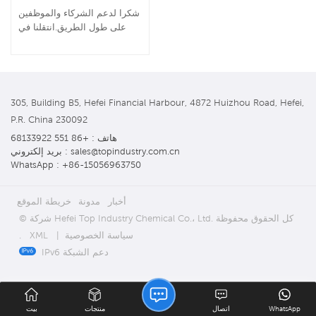
شكرا لدعم الشركاء والموظفين
على طول الطريق.انتقلنا في
يناير 2023. العنوان الجديد هو
كما يلي: 305 ، بلوك B5 ، مرفأ
خفي المالي ، 4872 طريق
هويتشو ، خفي ، جمهورية الصين
الشعبية 230092
305, Building B5, Hefei Financial Harbour, 4872 Huizhou Road, Hefei,
P.R. China 230092
هاتف : +86 551 68133922
بريد إلكتروني : sales@topindustry.com.cn
WhatsApp : +86-15056963750
أخبار
مدونة
خريطة الموقع
© شركة Hefei Top Industry Chemical Co.، Ltd. كل الحقوق محفوظة
سياسة الخصوصية
|
XML
.
IPv6 دعم الشبكة
WhatsApp
اتصال
منتجات
بيت