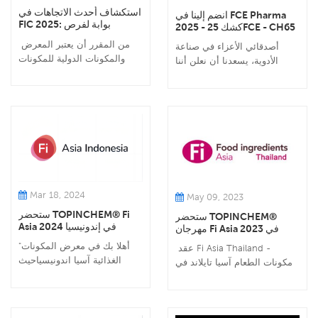
استكشاف أحدث الاتجاهات في
انضم إلينا في FCE Pharma
FIC 2025: بوابة لفرص
2025 - كشك 25FCE - CH65
التصدير
من المقرر أن يعتبر المعرض
أصدقائي الأعزاء في صناعة
والمكونات الدولية للمكونات
الأدوية، يسعدنا أن نعلن أننا
(FIC) ، الذي يُعتبر غالبًا "مقياس
سنشارك في معرض FCE
تنمية الصناعة" ، من 17 إلى 19
Pharma الشهير. اف سي اي
مارس في مركز شنغهاي
فارما، مع تاريخ رائع لأكثر من 28
للمعرض والمؤتمرات الوطني.
عامًا، يعد مكان التجمع الأول
يجمع هذا الحدث المتوقع للغاية
لقطاع الأدوية في أمريكا
بين 1552 عارضًا من جميع أنحاء
اللاتينية. لقد كانت منذ فترة
العالم ويجذب أكثر من 105،160
طويلة بمثابة بوابة حيوية
زائرًا محترفًا ، مما يجعله منصة
للشركات لتوسيع أعمالها في
محورية لمش...
الخارج، وتوحيد اللاعبين
Mar 18, 2024
May 09, 2023
الرئيسيي...
ستحضر TOPINCHEM® Fi
ستحضر TOPINCHEM®
Asia 2024 في إندونيسيا
مهرجان Fi Asia 2023 في
تايلاند
"أهلا بك في معرض المكونات
عقد Fi Asia Thailand -
الغذائية آسيا اندونيسياحيث
مكونات الطعام آسيا تايلاند في
يلتقي الابتكار بالنكهة! يسعدنا
مركز بانكوك الدولي للتجارة
انضمامك إلينا في جناحنا، حيث
والمعارض (BITEC) في بانكوك
نعرض أحدث المكونات وأكثرها
في الفترة من 20 إلى 22
إثارة والتي تُحدث ثورة في