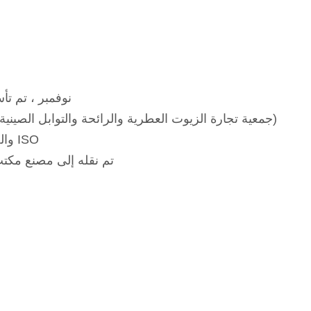
2018 ، نوفمبر ،
2019 ، كن عضوًا في CHINAEASA (جمعية تجارة الزيوت العطرية والرائحة والتوابل الصينية)
2020 تدقيق CQC والحصول على شهادة ISO
2023 ، تم نقله إلى مصنع مكتب جد