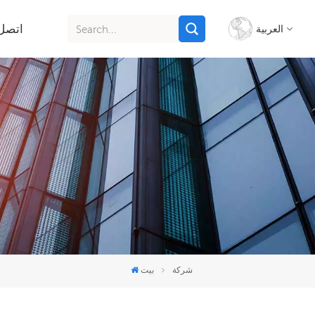
اتصل 
العربية
English
français
italiano
русский
español
português
شركة
بيت
Indonesia
Tiếng việt