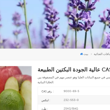
فات الغذائية
بيت
CAS 9000-
ي في جميع النباتات العليا وهو عنصر مهم في المصفوفة بين
الخلايا النباتية.
9000-69-5
CAS رقم. :
232-553-0
اينكس :
25KG/BAG
طَرد :