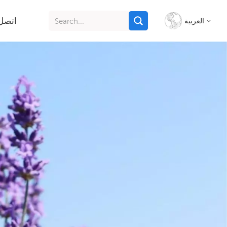
اتصل 
العربية
English
français
italiano
русский
español
português
Indonesia
Tiếng việt