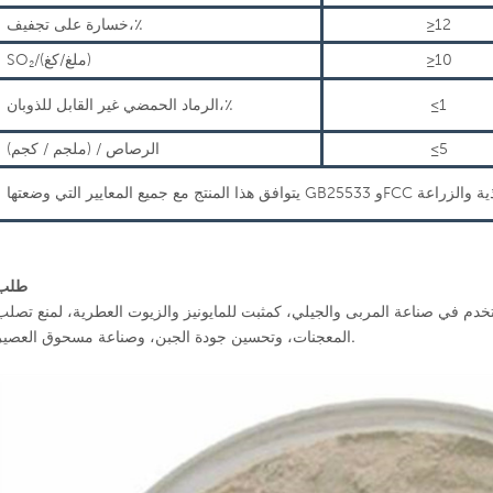
≥12
خسارة على تجفيف،٪
≥10
/(ملغ/كغ)
₂
SO
≤1
الرماد الحمضي غير القابل للذوبان،٪
≤5
الرصاص / (ملجم / كجم)
طلب
خدم في صناعة المربى والجيلي، كمثبت للمايونيز والزيوت العطرية، لمنع تصلب
المعجنات، وتحسين جودة الجبن، وصناعة مسحوق العصير.