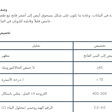
وصف
ة في النباتات، وعادة ما تكون على شكل مسحوق أبيض إلى أصفر فاتح مع طعم
حامض قليلاً وقابلية للذوبان في الماء.
تخصيص
تخصيص
تحليل
بيض إلى البني الفاتح
مظهر
≥65
حمض الجالاكتورونيك %
> 70
درجة الأسترة،٪
400-500
اللزوجة 4٪ الحل، مللي باسكال
3.0-4.0
الرقم الهيدروجيني (محلول الماء 1٪)