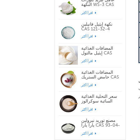
النكهة WS-3 CAS
39711-79-0
اقرأ أكثر
نكهة إيثيل فانيلين
CAS 121-32-4
اقرأ أكثر
المضافات الغذائية
إيثيل مالتول CAS
299-29-6
اقرأ أكثر
المضافات الغذائية
حامض الستريك CAS
77-92-9
اقرأ أكثر
سعر التحلية الغذائية
السائبة سوكرالوز
CAS 56038-13-2
اقرأ أكثر
مصنع توريد نيرولين
يارا يارا CAS 93-04-
9
اقرأ أكثر