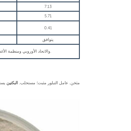
7.13
5.71
0.41
يتوافق
يتوافق هذا المنتج مع جميع المعايير التي وضعتها GB25533 وFCC والاتحاد الأوروبي ومنظمة الأغذية والزراعة.
مثخن. عامل التبلور مثبت؛ مستحلب.
البكتين
يست