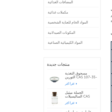
المضافات الغذائية
مكملات غذائية
المواد الخام للعناية الشخصية
المكونات الصيدلانية
المواد الكيميائية الصناعية
منتجات جديدة
مسحوق التغذية
التورين CAS 107-35-
7
اقرأ أكثر
الجملة ميثيل
الساليسيلات CAS
119-36-8
اقرأ أكثر
عامل تبريد بلورات