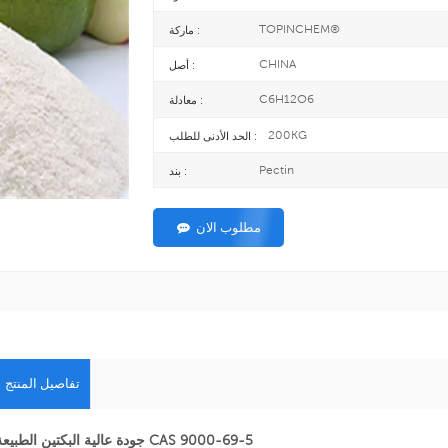
TOPINCHEM®
ماركة :
CHINA
أصل :
C6H12O6
معادلة :
200KG
الحد الأدنى للطلب :
Pectin
بند :
مطلوب الان
تفاصيل المنتج
جودة عالية البكتين الطبيعة CAS 9000-69-5