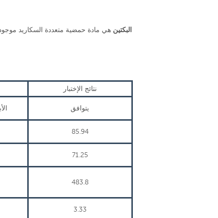
البكتين
هي مادة حمضية متعددة السكاريد موجود
نتائج الإختبار
يتوافق
الأ
85.94
71.25
483.8
3.33