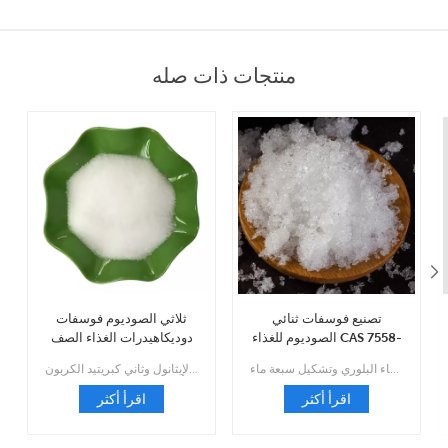
منتجات ذات صله
تصنيع فوسفات ثنائي
ثلاثي الصوديوم فوسفات
الصوديوم للغذاء CAS 7558-
دوديكاهيدرات الغذاء الصف
79-4
بالجملة CAS 10101-89-0
إنها بلورة منشورية أحادية اللون وشفافة عديمة اللون، كثافة نسبية 1.52، سهلة الطقس في الهواء، من السهل فقدان خمسة جزيئات من الماء البلوري وتشكيل سبعة ماء.
وهو قابل للذوبان في الماء، ومحلوله المائي قلوي بقوة؛ غير قابلة للذوبان في الإيثانول وثاني كبريتيد الكربون.
اقرأ أكثر
اقرأ أكثر