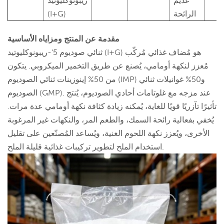
عديم
ريبونوكليوتيد
الرائحة
(I+G)
مقدمة عن المنتج ومزاياه الأساسية
ثنائي صوديوم 5'-ريبونوكليوتيد (I+G) هو مُضاف غذائي مُركّب
مُعزز لنكهة أومامي، يُصنع عن طريق التخمير الميكروبي. يتكون
من 50% إينوزينات ثنائي الصوديوم (IMP) و50% غوانيلات ثنائي
الصوديوم (GMP). عند مزجه مع غلوتامات أحادي الصوديوم، يُنتج
تأثيرًا تآزريًا قويًا للغاية، يُمكنه زيادة كثافة نكهة أومامي عدة مرات.
يُخفي بفعالية رائحة السمك، والطعم المر، والنكهات غير المرغوبة
الأخرى، ويُعزز نكهة اللحوم الغنية، ويُساعد المُصنّعين على تقليل
استخدام الملح لتطوير تركيبات غذائية قليلة الملح.