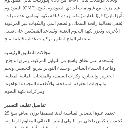
من 50% إينوزينات ثنائي الصوديوم (IMP) و50% غوانيلات ثنائي
الصوديوم (GMP). عند مزجه مع غلوتامات أحادي الصوديوم، يُنتج
تأثيرًا تآزريًا قويًا للغاية، يُمكنه زيادة كثافة نكهة أومامي عدة مرات.
يُخفي بفعالية رائحة السمك، والطعم المر، والنكهات غير المرغوبة
الأخرى، ويُعزز نكهة اللحوم الغنية، ويُساعد المُصنّعين على تقليل
استخدام الملح لتطوير تركيبات غذائية قليلة الملح.
مجالات التطبيق الرئيسية
يُستخدم على نطاق واسع في التوابل المركبة، ومرق الدجاج،
وقاعدة الحساء الساخن، وحساء النودلز سريع التحضير، ولحم
الخنزير، والنقانق، وكرات السمك، والمنتجات المائية المعلبة،
والوجبات الخفيفة المنتفخة، والأطعمة المجمدة الجاهزة،
ومركزات نكهة اللحوم.
تفاصيل تغليف التصدير
تعتمد عبوة التصدير القياسية لدينا تصميمًا بوزن صافٍ يبلغ 25
كجم، مع كيس داخلي من البولي إيثيلين الغذائي المقاوم للرطوبة،