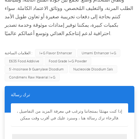
الطلب المرنة، والتغليف المُخصص، ووثائق الاعتماد الكاملة. سواء
كنتم بحاجة إلى دفعات تجريبية صغيرة أو تعاون طويل الأمد
بكميات كبيرة، يمكننا توفير إمدادات موثوقة وخدمة تصدير
احترافية لدعم إنتاجكم الغذائي وتوسع أعمالكم عالميًا.
العلامات الساخنة :
I+G Flavor Enhancer
Umami Enhancer I+G
E635 Food Additive
Food Grade I+G Powder
5'-Inosinate & Guanylate Disodium
Nucleotide Disodium Salt
Condiment Raw Material I+G
ترك رسالة
إذا كنت مهتمًا بمنتجاتنا وترغب في معرفة المزيد من التفاصيل ،
فالرجاء ترك رسالة هنا ، وسنرد عليك في أقرب وقت ممكن.