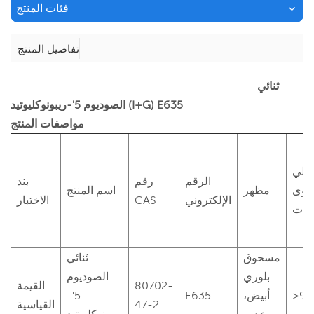
فئات المنتج
تفاصيل المنتج
ثنائي
الصوديوم 5'-ريبونوكليوتيد (I+G) E635
مواصفات المنتج
مالي
الرقم
رقم
بند
توى
مظهر
اسم المنتج
الإلكتروني
CAS
الاختبار
يدات
مسحوق
ثنائي
بلوري
الصوديوم
80702-
القيمة
≥97
أبيض،
E635
5'-
47-2
القياسية