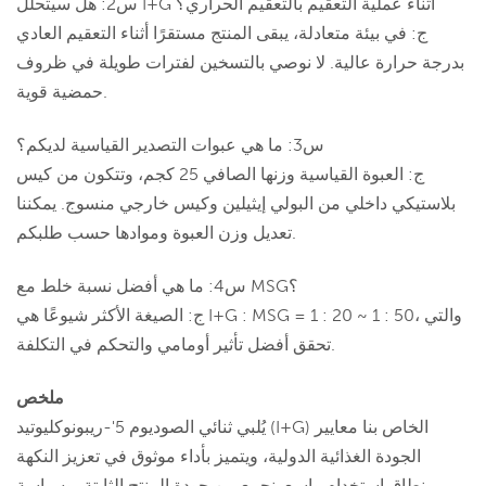
س2: هل سيتحلل I+G أثناء عملية التعقيم بالتعقيم الحراري؟
ج: في بيئة متعادلة، يبقى المنتج مستقرًا أثناء التعقيم العادي
بدرجة حرارة عالية. لا نوصي بالتسخين لفترات طويلة في ظروف
حمضية قوية.
س3: ما هي عبوات التصدير القياسية لديكم؟
ج: العبوة القياسية وزنها الصافي 25 كجم، وتتكون من كيس
بلاستيكي داخلي من البولي إيثيلين وكيس خارجي منسوج. يمكننا
تعديل وزن العبوة وموادها حسب طلبكم.
س4: ما هي أفضل نسبة خلط مع MSG؟
ج: الصيغة الأكثر شيوعًا هي I+G : MSG = 1 : 20 ~ 1 : 50، والتي
تحقق أفضل تأثير أومامي والتحكم في التكلفة.
ملخص
يُلبي ثنائي الصوديوم 5'-ريبونوكليوتيد (I+G) الخاص بنا معايير
الجودة الغذائية الدولية، ويتميز بأداء موثوق في تعزيز النكهة
ونطاق استخدام واسع. نجمع بين جودة المنتج الثابتة، وسياسة