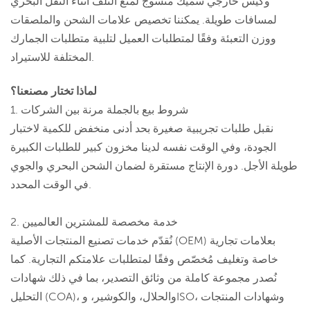
وكيس خارجي سميك منسوج لمنع التلف أثناء النقل البحري
لمسافات طويلة. يمكننا تخصيص علامات الشحن والملصقات
ووزن التعبئة وفقًا لمتطلبات العميل لتلبية متطلبات الجمارك
المختلفة للاستيراد.
لماذا تختار مصنعنا؟
1. شروط بيع بالجملة مرنة بين الشركات
نقبل طلبات تجريبية صغيرة بحد أدنى منخفض للكمية لاختبار
الجودة، وفي الوقت نفسه لدينا مخزون كبير للطلبات الكبيرة
طويلة الأجل. دورة الإنتاج مستقرة لضمان الشحن البحري والجوي
في الوقت المحدد.
2. خدمة مخصصة للمشترين العالميين
نُقدّم خدمات تصنيع المنتجات الأصلية (OEM) بعلامات تجارية
خاصة وتغليف مُخصّص وفقًا لمتطلبات علامتكم التجارية. كما
نُصدر مجموعة كاملة من وثائق التصدير، بما في ذلك شهادات
التحليل (COA)، والحلال، والكوشير، وISO، وشهادات المنتجات