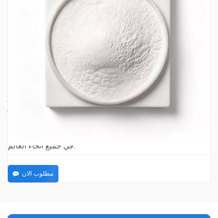
ثنائي الصوديوم 5'-ريبونوكليوتيد
إن ثنائي الصوديوم 5'-ريبونوكليوتيد (I+G) عالي النقاء لدينا هو
معزز قوي لنكهة أومامي، ويخلق تأثيرًا تآزريًا واضحًا عند مزجه مع
MSG، مما يعزز النكهة بشكل كبير مع تغطية النكهات السمكية
والمرة.
نقدم كميات طلب مرنة تتراوح من دفعات تجريبية صغيرة إلى
كميات كبيرة بالجملة، ويمكننا تخصيص التعبئة والتغليف وفقًا
لمتطلباتك.
يذوب المسحوق البلوري الأبيض بسرعة دون أن يتكتل، ويتوافق
مع معايير FCC وJECFA الغذائية، ويمكننا توفير شهادات كاملة
بما في ذلك شهادة التحليل وشهادة الحلال وشهادة الكوشر
لتسهيل التخليص الجمركي.
نحافظ على مخزون مستقر بجودة ثابتة، مما يضمن الشحن في
الوقت المحدد لمصنعي التوابل ومنتجات اللحوم والأطعمة الجاهزة
في جميع أنحاء العالم.
مطلوب الان