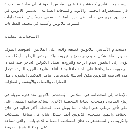
استخدامه التقليدي كطبقة واقية على الملابس الصوفية إلى تطبيقاته الحديثة
في مستحضرات التجميل والأدوية والمنتجات الصناعية ، يستمر اللانولين في
لعب دور مهم في حياتنا. في هذه المقالة ، سوف نستكشف الاستخدامات
المتنوعة لللانولين وأهميته في مختلف القطاعات.
الاستخدامات التقليدية
الاستخدام الأساسي لللانولين كطبقة واقية على الملابس الصوفية. الصوف
مقاوم للماء بشكل طبيعي ويسمح بالتهوية ، ولكنه يمتص الرطوبة أيضًا ، مما
يؤدي إلى الشعور بعدم الراحة والبرودة. يعمل اللانولين كحاجز ضد فقدان
الرطوبة ، مما يحافظ على الجلد دافئًا وجافًا أثناء الظروف الجوية الباردة. تجعل
هذه الخاصية اللانولين مكونًا أساسيًا للعديد من عناصر الملابس الشتوية ، مثل
القفازات والقبعات والأوشحة والقفازات.
بالإضافة إلى استخدامه في الملابس ، يُستخدم اللانولين منذ فترة طويلة في
إنتاج الصابون ومنتجات العناية الشخصية الأخرى. يساعد قوامه الشمعي على
خلق تأثير مرطب على الجلد ، مما يجعل هذه المنتجات أكثر فعالية في علاج
الجفاف والتهيج. يستخدم اللانولين أيضًا بشكل شائع في صياغة المسكنات
والكريمات والمستحضرات نظرًا لخصائصه المضادة للالتهابات ، والتي تساعد
على تهدئة البشرة المتهيجة.