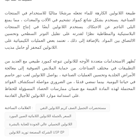
طبيعة اللانولين الكارهة للماء تجعله مرشحًا مثاليًا للاستخدام في المنتجات
الصناعية. يستخدم بشكل شائع كمواد تشحيم في الآلات والمعدات ، مما يمنع
البلى الناجم عن الاحتكاك. يستخدم اللانولين أيضًا في إنتاج المنتجات
البلاستيكية والمطاطية نظرًا لقدرته على تقليل التوتر السطحي وتحسين
الالتصاق بين المواد. بالإضافة إلى ذلك ، تعتمد بعض العمليات الكيميائية على
اللانولين كمحفز أو حامل مذيب.
تُظهر الاستخدامات متعددة الأوجه لللانولين تنوعه كمورد طبيعي مع العديد من
التطبيقات في مختلف الصناعات. من حماية الملابس الصوفية إلى معالجة
الأمراض الجلدية وتحسين العمليات الصناعية ، يواصل اللانولين لعب دور حاسم
في حياتنا اليومية. بينما نمضي قدمًا ، من الضروري مواصلة استكشاف الفوائد
المحتملة لهذه المادة القيمة مع ضمان ممارسات الحصاد المسؤولة للحفاظ
على استدامة موارد اللانولين للأجيال القادمة.
العلامات الساخنة :
مستحضرات التجميل الصف كريم اللانولين النقي
السعر بالجملة اللانولين اللامائية الصين المورد
اللانولين التجميلي عالي الجودة للعناية بالبشرة
الشركة المصنعة توريد اللانولين USP EP