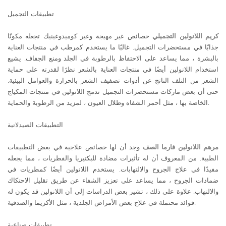
تطبيقات التجميل
كريم اللانولين التجميلي
خصائص غير مهيجة وغير كوميدوغينيك تجعله مكونًا
جذابًا في مستحضرات التجميل. غالبًا ما يستخدم كمرطب في منتجات العناية
بالبشرة ، مما يساعد على الاحتفاظ بالرطوبة في الجلد ومنع الجفاف. يشيع
استخدام اللانولين أيضًا في منتجات العناية بالشعر نظرًا لقدرته على حماية
الشعر من التلف الناتج عن أدوات تصفيف الشعر بالحرارة والعوامل البيئية.
حتى أن بعض ماركات مستحضرات التجميل تدمج اللانولين في منتجات المكياج
الخاصة بها ، مثل أحمر الشفاه وظلال العيون ، لمزيد من الرطوبة والحماية.
التطبيقات الصيدلانية
مرهم اللانولين فارما الصف
وجد أن لها خصائص علاجية في بعض التطبيقات
الطبية. من المعروف أن له تأثيرات مضادة للبكتيريا والفطريات ، مما يجعله
مفيدًا في علاج الجروح والالتهابات. يستخدم اللانولين أيضًا كمطريات في
ضمادات الجروح ، مما يساعد على تعزيز الشفاء عن طريق تقليل الاحتكاك
والالتهاب. علاوة على ذلك ، تشير بعض الدراسات إلى أن اللانولين قد يكون له
فوائد محتملة في علاج بعض الأمراض الجلدية ، مثل الأكزيما والصدفية.
تطبيقات صناعية