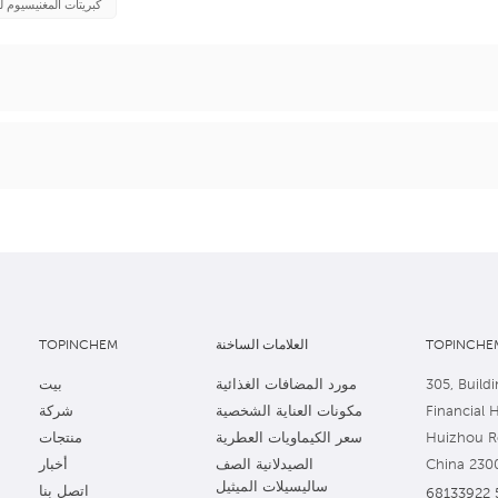
كبريتات المغنيسيوم ل
TOPINCHEM
العلامات الساخنة
TOPINCHEM
305, Buildi
مورد المضافات الغذائية
بيت
Financial 
مكونات العناية الشخصية
شركة
Huizhou Ro
سعر الكيماويات العطرية
منتجات
China 230
الصيدلانية الصف
أخبار
ساليسيلات الميثيل
اتصل بنا