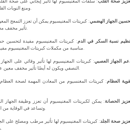
عزيز صحة القلب
: سلفات المغنيسيوم لها تأثير إيجابي على صحة ا
ومنع النوبات القلبية، والحفاظ على الوظيفة الطبيعية للقلب.
حسين الجهاز الهضمي
: كبريتات المغنيسيوم يمكن أن تعزز التمعج المع
تأثير مخفف معين على حمض المعدة الزائد وقرحة المعدة.
نظيم نسبة السكر في الدم
: كبريتات المغنيسيوم مفيدة لتحسين ح
مناسبة من مكملات كبريتات المغنيسيوم مفيدة للسيطرة على مستويات السكر في الدم.
عم الجهاز العصبي
: كبريتات المغنيسيوم لها تأثير وقائي على الجها
النصفي ويكون له أيضًا تأثير مخفف معين على المشاكل العاطفية مثل القلق والاكتئاب.
قوية العظام
: كبريتات المغنسيوم من المعادن المهمة لصحة العظام
عزيز الحصانة
: يمكن لكبريتات المغنيسيوم أن تعزز وظيفة الجهاز 
وتساعد في الوقاية من الأمراض الشائعة مثل نزلات البرد والأنفلونزا.
عزيز صحة الجلد
: كبريتات المغنيسيوم لها تأثير مرطب ومصلح على ال
والحكة، والحفاظ على الجلد في حالة صحية.