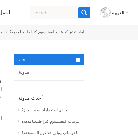
اتصل 
العربية
لماذا تعتبر كبريتات المغنيسيوم كنزا طبيعيا مذهلا؟
مد
English
français
فئات
italiano
مدونة
ف
русский
ا
español
ق
أحدث مدونة
português
ما هي استخدامات صودا الخبز؟
ا
لماذا تعتبر كبريتات المغنيسيوم كنزا طبيعيا مذهلا؟
Indonesia
ما هو ثنائي إيثيلين جلايكول المستخدم؟
Tiếng việt