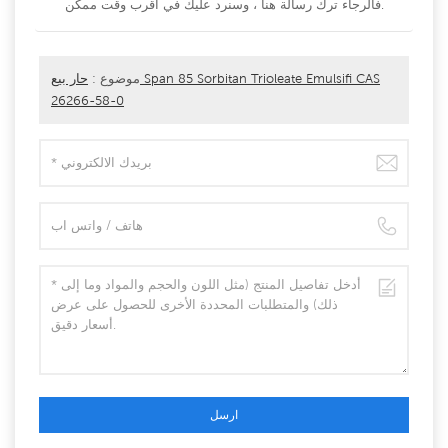
فالرجاء ترك رسالة هنا ، وسنرد عليك في أقرب وقت ممكن.
موضوع :
حار بيع Span 85 Sorbitan Trioleate Emulsifi CAS
26266-58-0
ارسل