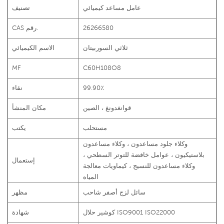
عامل مساعد كيميائي
تصنيف
26266580
CAS رقم.
ثلاثي السوربيتان
الاسم الكيميائي
MF
C60H108O8
99.90٪
نقاء
قوانغدونغ ، الصين
مكان المنشأ
مستحلب
يكتب
وكلاء جلود مساعدون ، وكلاء مساعدون
بلاستيكيون ، عوامل خافضة للتوتر السطحي ،
إستعمال
وكلاء مساعدون للنسيج ، كيماويات معالجة
المياه
سائل لزج أصفر شاحب
مظهر
كوشير حلال ISO9001 ISO22000
شهادة