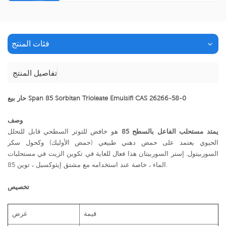
فئات المنتج
تفاصيل المنتج
حار بيع Span 85 Sorbitan Trioleate Emulsifi CAS 26266-58-0
وصف
يمتد مستحلب الفاعل بالسطح 85
هو خافض للتوتر السطحي قابل للتحلل
الحيوي يعتمد على حمض دهني طبيعي (حمض الأوليك) وكحول سكر
السوربيتول. إستر السوربيتان هذا فعال للغاية في تكوين الزيت في مستحلبات
الماء ، خاصة عند استخدامه مع مشتق إيثوكسيل ، توين 85.
تخصيص
قيمة
غرض