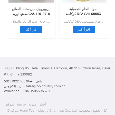
المواد الخام التجميلية
ايزوبروبيل ميريستات الصانع
كوكاميد DEA CAS 68603-
مصنع توريد CAS 110-27-0
42-9
كوكاميد DEA هو مادة خافضة للتوتر السطحي مصنوعة عن طريق تغيير التركيب الكيميائي لبعض الأحماض الدهنية في زيت جوز الهند مع ثنائي إيثانول أمين. والنتيجة هي سائل لزج بلون العنبر يستخدم كعامل رغوي ومستحلب.
إيزوبروبيل ميريستات هو سائل زيتي رقيق عديم اللون إلى أصفر فاتح، عديم الرائحة والمذاق.
اقرأ أكثر
اقرأ أكثر
305, Building B5, Hefei Financial Harbour, 4872 Huizhou Road, Hefei,
P.R. China 230092
هاتف : +86 551 68133922
بريد إلكتروني : sales@topindustry.com.cn
WhatsApp : +86-15056963750
أخبار
مدونة
خريطة الموقع
© شركة Hefei Top Industry Chemical Co.، Ltd. كل الحقوق محفوظة