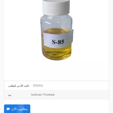
حار بيع Span 85 Sorbitan Trioleate Emulsifi
CAS 26266-58-0
ثلاثي السوربيتان ، أو سبان 85 CAS 26266-58-0 ، هو منظف غير أيوني.
26266-58-0
CAS رقم. :
247-569-3
اينكس :
25KG/DRUM
طَرد :
TOPINCHEM®
ماركة :
CHINA
أصل :
C60H108O8
معادلة :
500KG
الحد الأدنى للطلب :
Sorbitan Trioleate
بند :
مطلوب الان