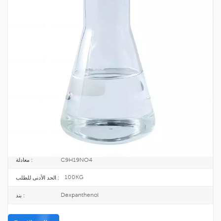
مستحضرات التجميل الصف فيتامين B5
ديكسبانتينول CAS 81-13-0
81-13-0
CAS رقم. :
201-327-3
اينكس :
25KG/DRUM
طَرد :
TOPINCHEM®
ماركة :
CHINA
أصل :
C9H19NO4
معادلة :
100KG
الحد الأدنى للطلب :
Dexpanthenol
بند :