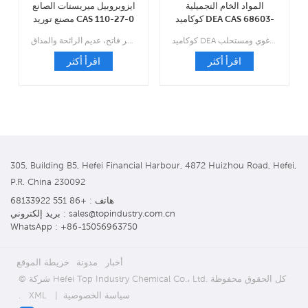
المواد الخام التجميلية
ايزوبروبيل ميريستات الصانع
كوكاميد DEA CAS 68603-
مصنع توريد CAS 110-27-0
42-9
كوكاميد DEA هو مادة خافضة للتوتر السطحي مصنوعة عن طريق تغيير التركيب الكيميائي لبعض الأحماض الدهنية في زيت جوز الهند مع ثنائي إيثانول أمين. والنتيجة هي سائل لزج بلون العنبر يستخدم كعامل رغوي ومستحلب.
إيزوبروبيل ميريستات هو سائل زيتي رقيق عديم اللون إلى أصفر فاتح، عديم الرائحة والمذاق.
اقرأ أكثر
اقرأ أكثر
305, Building B5, Hefei Financial Harbour, 4872 Huizhou Road, Hefei,
P.R. China 230092
هاتف : +86 551 68133922
بريد إلكتروني : sales@topindustry.com.cn
WhatsApp : +86-15056963750
أخبار
مدونة
خريطة الموقع
© شركة Hefei Top Industry Chemical Co.، Ltd. كل الحقوق محفوظة
سياسة الخصوصية
|
XML
.