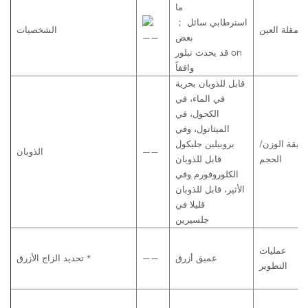
ما
استرطابي
سائل
；
مقلة العين
الشخصيات
بعض
——
on
قد يحدث تبلور
واقفاً
قابل للذوبان بحرية
في الماء، في
الكحول، في
الميثانول، وفي
ريقة الوزن/
بروبيلين جليكول
——
الذوبان
الحجم
قابل للذوبان
الكلوروفورم وفي
الأثير، قابل للذوبان
قليلا في
جلسيرين
عمليات
عميق
أزرق
——
تحديد الزاج الأزرق *
التطوير