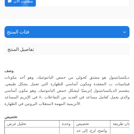
مطلوب الان
فئات المنتج
تفاصيل المنتج
وصف
ديكسبانثينول هو مشتق كحولي من حمض البانتوثنيك، وهو أحد مكونات
فيتامينات ب المعقدة ومكون أساسي للظهارة التي تعمل بشكل طبيعي.
ينقسم الديكسبانثينول إنزيميًا ليشكل حمض البانتوثنيك، وهو مكون أساسي
في الإنزيم المساعد A، والذي يعمل كعامل مساعد في العديد من التفاعلات
الأنزيمية المهمة لاستقلاب البروتين في الظهارة.
تخصيص
متحان
طريقة
تخصيص
وحدة
تحليل
غرض
واضح، لزج، إلى حد