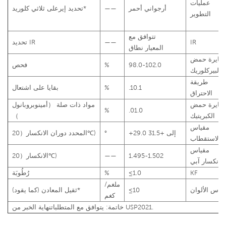
عمليات
أرجواني
أحمر
——
على ثلاثي كلوريد*
تحديد إير
التطوير
تتوافق مع
IR
——
IR
تحديد
المعيار
نطاق
معايرة حمض
98.0-102.0
%
فحص
البيركلوريك
طريقة
.10.1
%
بقايا على
اشتعال
الاحتراق
معايرة حمض
مواد ذات صلة
（
أمينوبروبانول
%
.01.0
الكبريتيك
）
مقياس
+29.0 إلى
+31.5
°
℃)
المحدد
دوران
الانكسار
（
20
الاستقطاب
مقياس
1.495-1.502
——
)
℃
الانكسار
（
20
انكسار آبي
KF
1.0
≤
%
رُطُوبَة
ملغم/
قياس الألوان
10
≤
يقود)*
ثقيل
المعادن (كما
كغم
USP2021.
خاتمة:
يتوافق مع المتطلبات
نهاية الخبر من