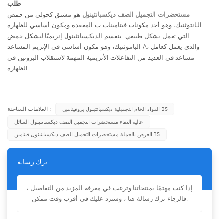
طلب
مستحضرات التجميل الصف ديكسبانثينول
هو مشتق كحولي من حمض
البانتوثنيك، وهو أحد مكونات فيتامينات ب المعقدة ومكون أساسي للظهارة
التي تعمل بشكل طبيعي. ينقسم الديكسبانثينول إنزيميًا ليشكل حمض
البانتوثنيك، وهو مكون أساسي في الإنزيم المساعد A، والذي يعمل كعامل
مساعد في العديد من التفاعلات الأنزيمية المهمة لاستقلاب البروتين في
الظهارة.
العلامات الساخنة :
المواد الخام التجميلية ديكسبانتينول بروفيتامين B5
عالية النقاء مستحضرات التجميل الصف ديكسبانتينول السائل
العرض بالجملة مستحضرات التجميل الصف ديكسبانتينول فيتامين B5
ترك رسالة
إذا كنت مهتمًا بمنتجاتنا وترغب في معرفة المزيد من التفاصيل ،
فالرجاء ترك رسالة هنا ، وسنرد عليك في أقرب وقت ممكن.