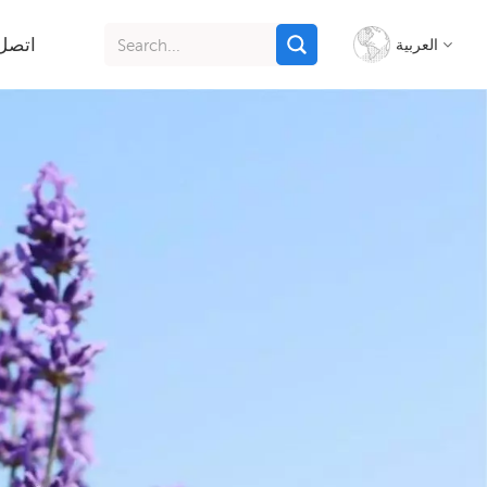
اتصل 
العربية
English
français
italiano
русский
español
português
Indonesia
Tiếng việt