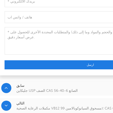
ارسل
سابق
جليكاين USP الصف CAS 56-40-6 الصانع
التالي
سيانوكوبالامين 99٪ CAS 68-19-9