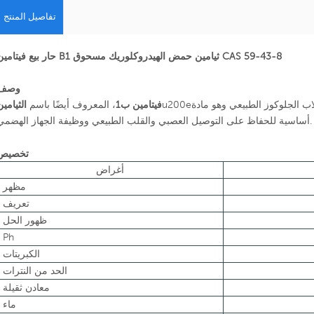
تفاصيل المنتج
حار بيع فيتامين B1 ثيامين حمض الهيدروكلوريك مسحوق CAS 59-43-8
وصف
u200eهو أحد فيتامينات ب. يمكن أن يعزز استقلاب الجلوكوز الطبيعي وهو مادة
فيتامين ب1
، المعروف أيضًا باسم
الثيامين
أساسية للحفاظ على التوصيل العصبي والقلب الطبيعي ووظيفة الجهاز الهضمي.
تخصيص
أغراض
مظهر
تعريف
ظهور الحل
Ph
الكبريتات
الحد من النترات
معادن ثقيلة
ماء