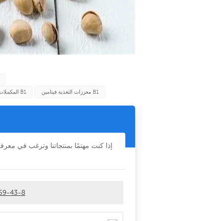
معززات التغذية فيتامين B1
المكملات الغذائية تغذية الصف فيتامين B1
إذا كنت مهتمًا بمنتجاتنا وترغب في معر
حار بيع فيتامين B1 الثيامين حمض الهيد