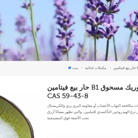
مكملات غذائية
بيت
حار بيع فيتامين B1 الثيامين حمض الهيدروكلوريك مسحوق
CAS 59-43-8
امين أو فيتامينات مكافحة التهاب الأعصاب أو مقاومة البري بري والكريستال
نزع الهيدروجين التأكسدي للثيامين، والتي تظهر مضانًا أزرق
تحت الأشعة فوق البنفسجية.