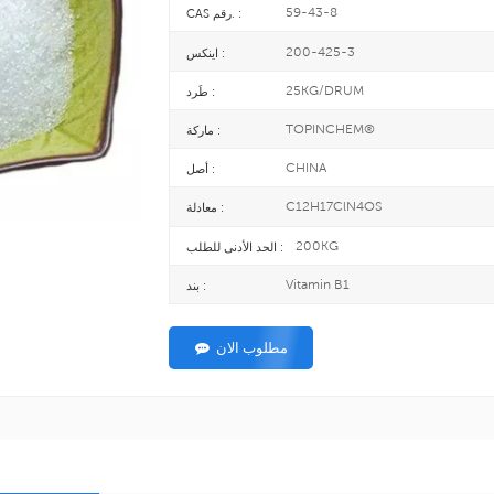
59-43-8
CAS رقم. :
200-425-3
اينكس :
25KG/DRUM
طَرد :
TOPINCHEM®
ماركة :
CHINA
أصل :
C12H17ClN4OS
معادلة :
200KG
الحد الأدنى للطلب :
Vitamin B1
بند :
مطلوب الان