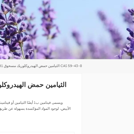
العربية
中文
حار بيع فيتامين B1 الثيامين حمض الهيدروكلوريك مسحوق CAS 59-43-8
ويسمى فيتامين ب1 أيضًا الثي
الأبيض، لوجود المواد المؤكسدة بسهولة عن طريق 