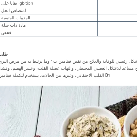
بقايا على Igbition
امتصاص الحل
المذيبات المتبقية
مادة ذات صلة
فحص
طلب
هو أحد فيتامينات ب، ويستخدم بشكل رئيسي للوقاية والعلاج من نقص فيتامين ب1 وما يرتبط به من مرض ال
لاج مساعد للاعتلال العصبي المحيطي، والتهاب عضلة القلب، وعسر الهضم، وفشل
القلب الاحتقاني، وغيرها من الحالات. يستخدم لتكملة فيتامين B1.