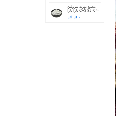
مصنع توريد نيرولين
يارا يارا CAS 93-04-
9
اقرأ أكثر