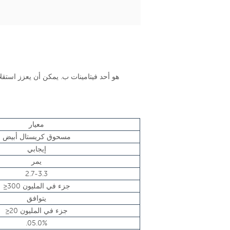
معيار
مسحوق كريستال أبيض
إيجابي
يمر
2.7-3.3
≥300 جزء في المليون
يتوافق
≥20 جزء في المليون
.05.0%