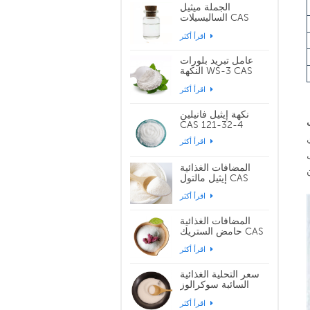
الجملة ميثيل
الساليسيلات CAS
119-36-8
اقرأ أكثر
عامل تبريد بلورات
النكهة WS-3 CAS
39711-79-0
اقرأ أكثر
نكهة إيثيل فانيلين
CAS 121-32-4
بري
اقرأ أكثر
المضافات الغذائية
إيثيل مالتول CAS
299-29-6
اقرأ أكثر
المضافات الغذائية
حامض الستريك CAS
77-92-9
اقرأ أكثر
سعر التحلية الغذائية
السائبة سوكرالوز
CAS 56038-13-2
اقرأ أكثر