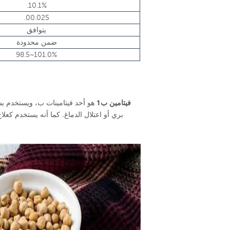
.10.1%
.00.025
يتوافق
ضمن محدودة
98.5~101.0%
فيتامين ب1
بري أو اعتلال الدماغ. كما أنه يستخدم كع