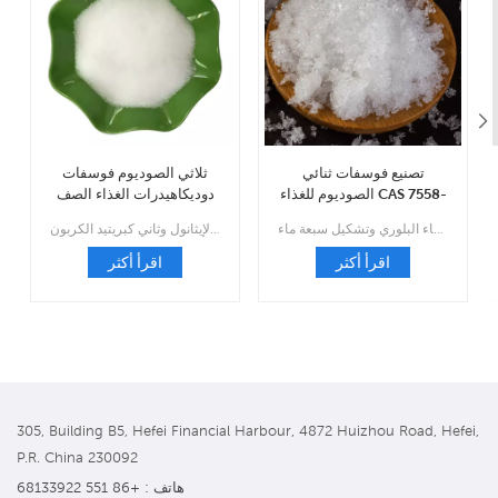
تصنيع فوسفات ثنائي
ثلاثي الصوديوم فوسفات
الصوديوم للغذاء CAS 7558-
دوديكاهيدرات الغذاء الصف
79-4
بالجملة CAS 10101-89-0
إنها بلورة منشورية أحادية اللون وشفافة عديمة اللون، كثافة نسبية 1.52، سهلة الطقس في الهواء، من السهل فقدان خمسة جزيئات من الماء البلوري وتشكيل سبعة ماء.
وهو قابل للذوبان في الماء، ومحلوله المائي قلوي بقوة؛ غير قابلة للذوبان في الإيثانول وثاني كبريتيد الكربون.
اقرأ أكثر
اقرأ أكثر
305, Building B5, Hefei Financial Harbour, 4872 Huizhou Road, Hefei,
P.R. China 230092
هاتف : +86 551 68133922