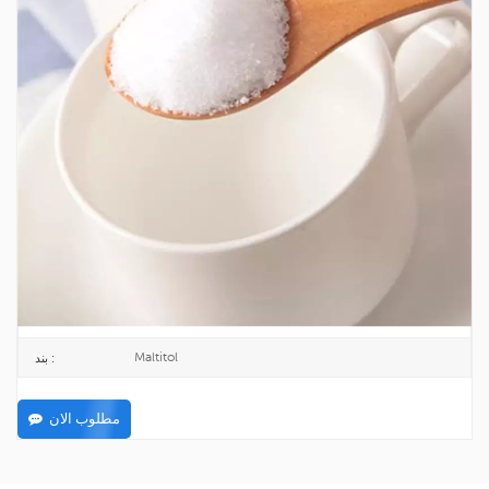
جودة عالية Maltitol CAS 585-88-6
مالتيتول هو مُحلي منخفض السعرات الحرارية مع أداء فريد.
585-88-6
CAS رقم. :
209-567-0
اينكس :
25KG/BAG
طَرد :
TOPINCHEM®
ماركة :
CHINA
أصل :
C12H24O11
معادلة :
200KG
الحد الأدنى للطلب :
Maltitol
بند :
مطلوب الان