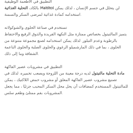
التطبيق في الأطعمة الوظيفية
لن يتحلل في جسم الإنسان ، لذلك يمكن
التحلية الغذائية Maltiltol
بالكاد،
استخدامه كمادة غذائية لمرضى السكر والسمنة.
تستخدم في صناعة الحلوى والشوكولاته
يتميز المالتيتول بخصائص ممتازة مثل النكهة الفريدة والذوق الرفيع والاحتفاظ
بالرطوبة وعدم التبلور. لذلك يمكن استخدامه لصنع مجموعة متنوعة من
الحلوى ، بما في ذلك المارشميلو الرغوي والحلوى الصلبة والحلوى الناعمة
الشفافة وما إلى ذلك.
التطبيق في مشروبات عصير الفاكهة
مادة التحلية مالتيتول
لديه درجة معينة من اللزوجة ويصعب تخميره. لذلك في
تصنيع مشروب عصير الفاكهة المعلق أو مشروب حمض اللاكتيك ، يمكن
للمالتيتول المستخدم كمضافات أن يحل محل السكر المحبب جزئيًا ، مما يجعل
المشروبات بفم ممتلئ وطعم سلس.