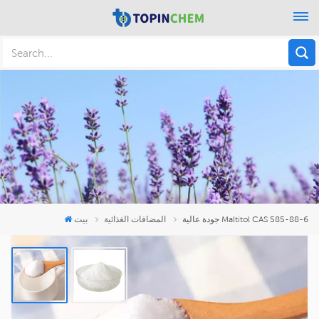
جودة عالية Maltitol CAS 585-88-6
المضافات الغذائية
بيت