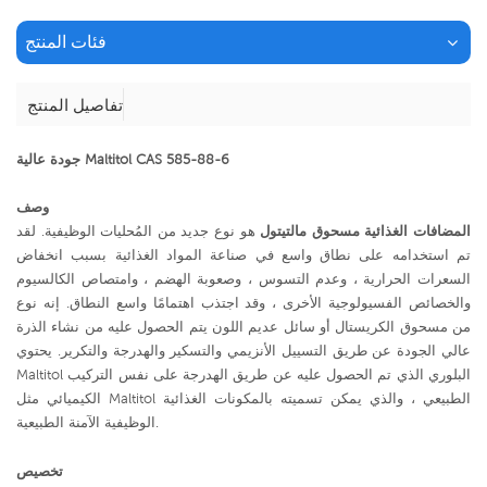
فئات المنتج
تفاصيل المنتج
جودة عالية Maltitol CAS 585-88-6
وصف
المضافات الغذائية مسحوق مالتيتول
هو نوع جديد من المُحليات الوظيفية. لقد
تم استخدامه على نطاق واسع في صناعة المواد الغذائية بسبب انخفاض
السعرات الحرارية ، وعدم التسوس ، وصعوبة الهضم ، وامتصاص الكالسيوم
والخصائص الفسيولوجية الأخرى ، وقد اجتذب اهتمامًا واسع النطاق. إنه نوع
من مسحوق الكريستال أو سائل عديم اللون يتم الحصول عليه من نشاء الذرة
عالي الجودة عن طريق التسييل الأنزيمي والتسكير والهدرجة والتكرير. يحتوي
Maltitol البلوري الذي تم الحصول عليه عن طريق الهدرجة على نفس التركيب
الكيميائي مثل Maltitol الطبيعي ، والذي يمكن تسميته بالمكونات الغذائية
الوظيفية الآمنة الطبيعية.
تخصيص