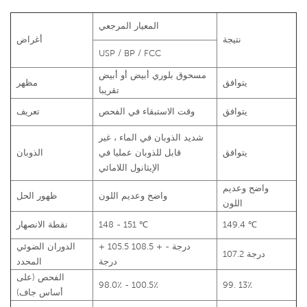
المعيار المرجعي
نتيجة
أغراض
USP / BP / FCC
مسحوق بلوري أبيض أو أبيض
يتوافق
مظهر
تقريبا
يتوافق
وقت الاستبقاء في الفحص
تعريف
شديد الذوبان في الماء ، غير
يتوافق
قابل للذوبان عمليا في
الذوبان
الإيثانول اللامائي
واضح وعديم
واضح وعديم اللون
ظهور الحل
اللون
149.4 ℃
148 - 151 ℃
نقطة الانصهار
+ 105.5 درجة - + 108.5
الدوران الضوئي
107.2 درجة
درجة
المحدد
الفحص (على
98.0٪ - 100.5٪
99. 13٪
أساس جاف)