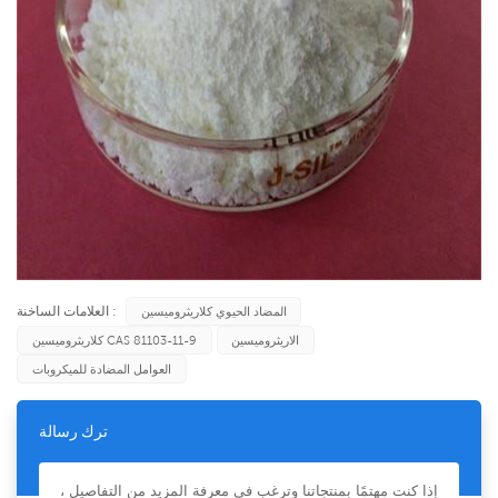
العلامات الساخنة :
المضاد الحيوي كلاريثروميسين
الاريثروميسين
كلاريثروميسين CAS 81103-11-9
العوامل المضادة للميكروبات
ترك رسالة
إذا كنت مهتمًا بمنتجاتنا وترغب في معرفة المزيد من التفاصيل ،