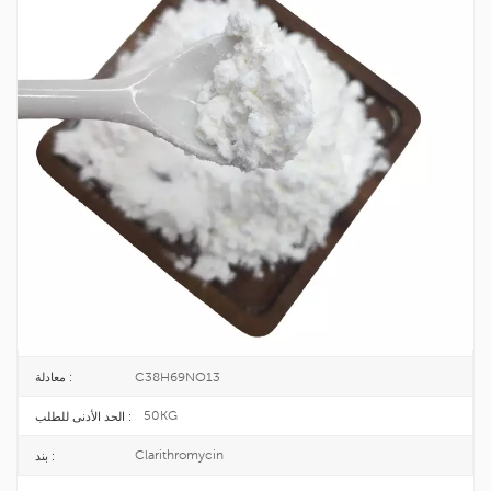
مضاد حيوي عالي الجودة كلاريثروميسين CAS
81103-11-9
كلاريثروميسين هو مضاد حيوي واسع الطيف، ينتمي إلى مجموعة الماكرولايد الحيوية.
وهو يلعب دوراً مضاداً للجراثيم بشكل رئيسي عن طريق تثبيط تخليق البروتينات
البكتيرية، وله تأثير علاجي جيد على بعض الأمراض المعدية.
81103-11-9
CAS رقم. :
1806241-263-5
اينكس :
25KG/DRUM
طَرد :
TOPINCHEM®
ماركة :
CHINA
أصل :
C38H69NO13
معادلة :
50KG
الحد الأدنى للطلب :
Clarithromycin
بند :