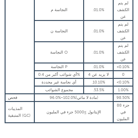
لم يتم
الكشف
.01.0%
النجاسة م
عن
لم يتم
الكشف
.01.0%
النجاسة ن
عن
لم يتم
الكشف
.01.0%
النجاسة O
عن
<0.10%
.01.0%
النجاسة P
0
لا يزيد عن 4
أي شوائب أكبر من 0.4%
<0.10%
.10.10%
أي نجاسة غير محددة
1.00%
.53.5%
مجموع الشوائب
98.50%
96.0%~102.0%(مادة لا مائي)
فحص
88 جزء
المذيبات
في
الإيثانول ≥5000 جزء في المليون
المتبقية (GC)
المليون