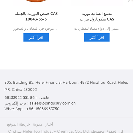
مصنع السائبة توريد
حمض البوريك بالجملة CAS
ميكونازول نترات CAS
10043-35-3
22832-87-7
وهو مسحوق بلوري أبيض إلى أبيض وينتمي إلى دواء مضاد للفطريات.
حمض الأرثوبوريك، أحد مشتقات البورون، هو مركب طبيعي موجود في المعادن والصخور.
اقرأ أكثر
اقرأ أكثر
305, Building B5, Hefei Financial Harbour, 4872 Huizhou Road, Hefei,
P.R. China 230092
هاتف : +86 551 68133922
بريد إلكتروني : sales@topindustry.com.cn
WhatsApp : +86-15056963750
أخبار
مدونة
خريطة الموقع
© شركة Hefei Top Industry Chemical Co.، Ltd. كل الحقوق محفوظة