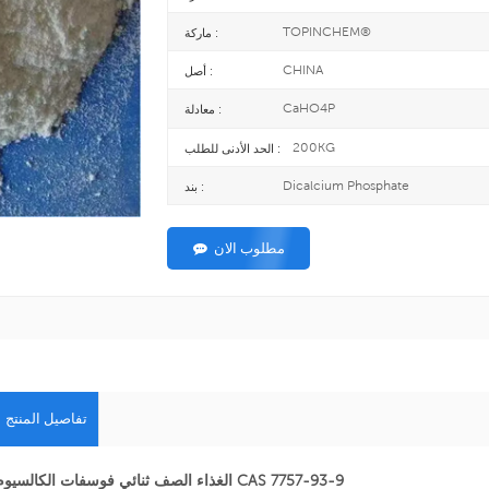
TOPINCHEM®
ماركة :
CHINA
أصل :
CaHO4P
معادلة :
200KG
الحد الأدنى للطلب :
Dicalcium Phosphate
بند :
مطلوب الان
تفاصيل المنتج
الغذاء الصف ثنائي فوسفات الكالسيوم CAS 7757-93-9