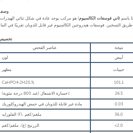
وصف
ا باسم
ثاني فوسفات الكالسيوم
) هو مركب يوجد عادة في شكل ثنائي الهيدرات،
تخصيص
نتيجة
عناصر الفحص
أبيض
لون
حبيبات
مظهر
CaHPO4·2H20,%
101.1
26.5
خسارة الاشتعال (عند 800 درجة مئوية)٪
0.03
مادة غير قابلة للذوبان في حمض الهيدروكلوريك
36.0
الفلورايد (F)، ملغم/كغم
<2.0
الزرنيخ (ع)، ملغم/كغم