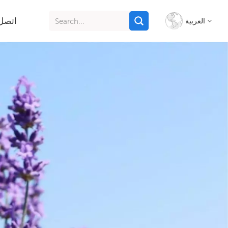
اتصل 
العربية
English
français
italiano
русский
español
português
Indonesia
Tiếng việt