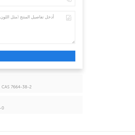
الشركة المصنعة توريد الغذاء الصف حمض الفوسفوريك 85 ٪ دقيقة CAS 7664-38-2
الشركة 