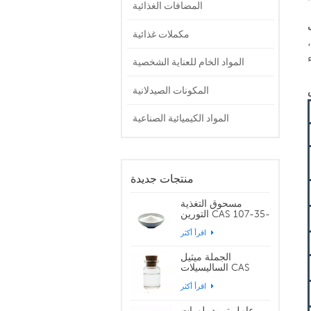
المضافات الغذائية
مكملات غذائية
المواد الخام للعناية الشخصية
المكونات الصيدلانية
المواد الكيميائية الصناعية
منتجات جديدة
مسحوق التغذية
التورين CAS 107-35-
7
اقرأ أكثر
الجملة ميثيل
الساليسيلات CAS
119-36-8
اقرأ أكثر
عامل تبريد بلورات