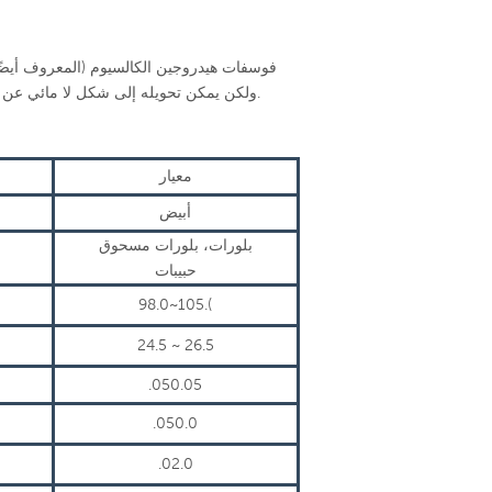
فوسفات هيدروجين الكالسيوم (المعروف أيضً
ولكن يمكن تحويله إلى شكل لا مائي عن طريق التسخين. فوسفات هيدروجين الكالسيوم غير قابل للذوبان تقريبًا في الماء.
معيار
أبيض
بلورات، بلورات مسحوق
حبيبات
98.0~105.(
24.5 ~ 26.5
.050.05
.050.0
.02.0