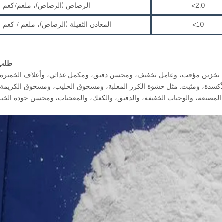
<2.0
الرصاص (الرصاص)، ملغم/كغم
<10
المعادن الثقيلة (الرصاص)، ملغم / كغم
طلب
تخزين مؤقت، وعامل تخفيف، ومحسن دقيق، ومكمل غذائي، وأعلاف الخميرة،
سدة، ومثبت. مثل حشوة الكرز المعلبة، ومسحوق الحليب، ومسحوق الكريمة،