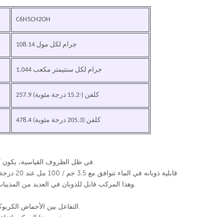
C6H5CH2OH
108.14 جرام لكل مول
1.044 جرام لكل سنتيمتر مكعب
257.9 كلفن (-15.2 درجة مئوية)
478.4 كلفن (205.3 درجة مئوية)
في ظل الظروف القياسية، يكون كحول البنزيل سائلًا عديم اللون وذو رائحة طفيفة.
قابلية ذوبانه في الماء تتوافق مع 3.5 جم / 100 مل عند 20 درجة مئوية و 4.29 جم / 100 مل عند 25 درجة مئوية
والأسيتون والأثير.
وهذا المركب قابل للذوبان في العديد من المذيبا
التفاعل بين الأحماض الكربوكسيلية وكحول البنزيل يؤدي إلى تكوين الاسترات.