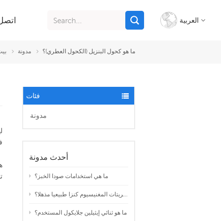
اتصل 
العربية
ما هو كحول البنزيل (الكحول العطري)؟
مدونة
بيت
English
français
فئات
italiano
مدونة
русский
ف
español
أحدث مدونة
ه
português
ما هي استخدامات صودا الخبز؟
لماذا تعتبر كبريتات المغنيسيوم كنزا طبيعيا مذهلا؟
Indonesia
ما هو ثنائي إيثيلين جلايكول المستخدم؟
Tiếng việt