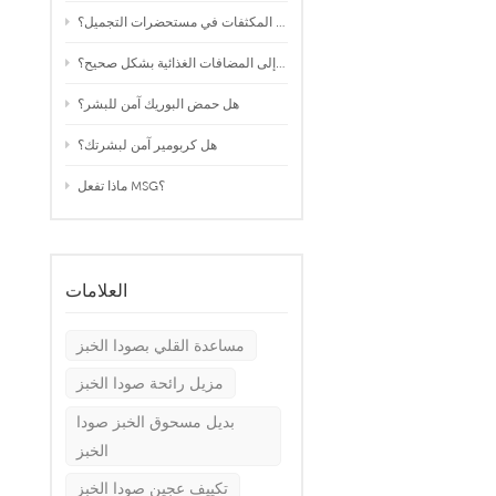
ما هي آثار المكثفات في مستحضرات التجميل؟
العربية
كيف ننظر إلى المضافات الغذائية بشكل صحيح؟
中文
هل حمض البوريك آمن للبشر؟
هل كربومير آمن لبشرتك؟
ماذا تفعل MSG؟
العلامات
مساعدة القلي بصودا الخبز
مزيل رائحة صودا الخبز
بديل مسحوق الخبز صودا
الخبز
تكييف عجين صودا الخبز