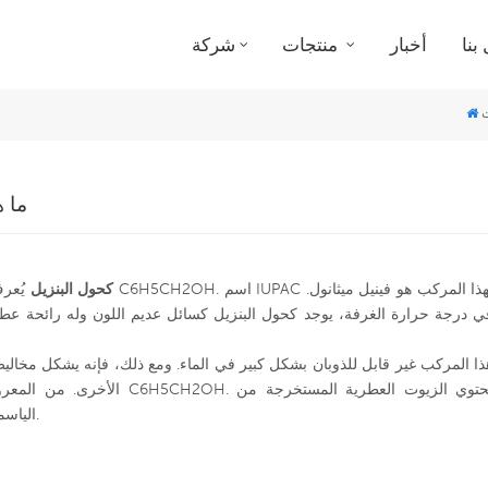
بنا
أخبار
منتجات
شركة
ما 
كحول البنزيل
يُعرف أيضً
ي درجة حرارة الغرفة، يوجد كحول البنزيل كسائل عديم اللون وله رائحة عطري
ذا المركب غير قابل للذوبان بشكل كبير في الماء. ومع ذلك، فإنه يشكل مخاليط قا
الأخرى. من المعروف أن العديد 
الياسمين والإيلنغ والصفير على كمية من كحول البنزيل.