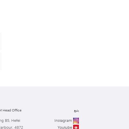
يتبع
 Head Office
ng B5, Hefei
Instagram
Harbour, 4872
Youtube