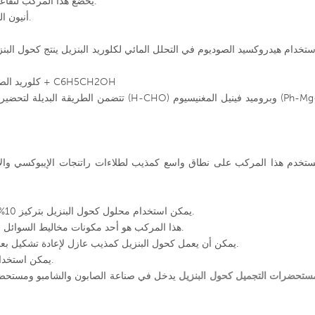
يخضع هذا المركب لتفاعل ريتر مع الأكريلونيتريل لينتج أكريلاميد ن-بنزيل.
عند نزع البروتونات، ينتج C6H5CH2OH أنيون البنزيلات.
ستخدام هيدروكسيد الصوديوم في التحلل المائي لكلوريد البنزيل ينتج كحول البنزي
هيدروكسيد الصوديوم + C6H5CH2Cl → كلوريد الصوديوم + C6H5CH2OH
تتضمن الطريقة البديلة لتحضير
ستخدم هذا المركب على نطاق واسع كمذيب لطلاءات راتنجات الإيبوكسي والأح
يمكن استخدام محلول كحول البنزيل بتركيز 10% كمخدر موضعي وأيضاً كعامل مضاد للميكروبات.
هذا المركب هو أحد مكونات مخاليط السوائل المستخدمة في السجائر الإلكترونية (يعزز النكهة).
يمكن أن يعمل كحول البنزيل كمذيب عازل لإعادة تشكيل بعض الأسلاك النانوية عن طريق الرحلان الكهربائي.
يمكن استخدام محاليل 5% من هذا المركب لعلاج قمل الرأس.
ستحضرات التجميل كحول البنزيل
يدخل في صناعة الصابون والشامبو ومستحض