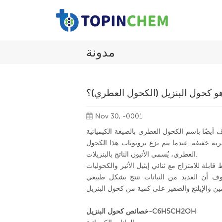
مدونة
هو كحول البنزيل (الكحول العطري)؟
Nov 30, -0001
ا باسم الكحول العطري بالصيغة الكيميائية C6H5CH2OH. اسم IUPAC لهذا المركب هو فينيل ميثانول.
ة خفيفة. عندما يتم نزع بروتونات هذا الكحول
العطري، يُسمى الأنيون الناتج بالبنزيلات.
بلة للامتزاج مع ثنائي إيثيل الأثير والكحوليات
من النباتات تنتج بشكل طبيعي C6H5CH2OH. تحتوي الزيوت العطرية المستخرجة من
خصائص كحول البنزيل-C6H5CH2OH