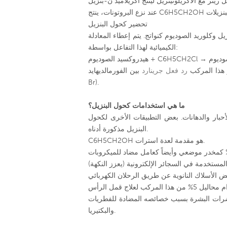
تحضير كحول البنزيل
ل وكلوريد الصوديوم كنواتج. يتم إعطاء المعادلة
الكيميائية لهذا التفاعل بواسطة:
 هذا المركب
رد فعل جرينارد
بين الفورمالديهايد (H-CHO) وبروميد فينيل المغنيسيوم (Ph-Mg-
Br).
ما هي استخدامات كحول البنزيل؟
بار والدهانات. بعض التطبيقات الأخرى لكحول
البنزيل مذكورة أدناه.
C6H5CH2OH هو مقدمة لعدة استرات.
رات البشرة بسبب خصائصه المضادة للفطريات
والبكتيريا.