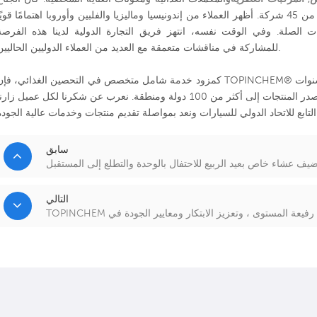
يعج بالزوار، وتلقينا نوايا الشراء وبطاقات العمل من 45 شركة. أظهر العملاء من إندونيسيا وماليزيا والفلبين وأوروبا اهتمامًا قويً
 الصلة. وفي الوقت نفسه، انتهز فريق التجارة الدولية لدينا هذه الفرصة
للمشاركة في مناقشات متعمقة مع العديد من العملاء الدوليين الحاليين.
كمزود خدمة شامل متخصص في التحصين الغذائي، فإن TOPINCHEM® مخصص لصحة الإنسان وتغذيته. مع أكثر من 6 سنوا
من الخبرة في الصناعة، فإننا نخدم 180 عميلًا ونصدر المنتجات إلى أكثر من 100 دولة ومنطقة. نعرب عن شكرنا لكل عميل زار
سابق
يف عشاء خاص بعيد الربيع للاحتفال بالوحدة والتطلع إلى المستقبل
التالي