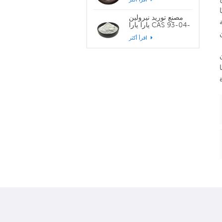
ا
مصنع توريد نيرولين
يارا يارا CAS 93-04-
9
اقرأ أكثر
ت
نا