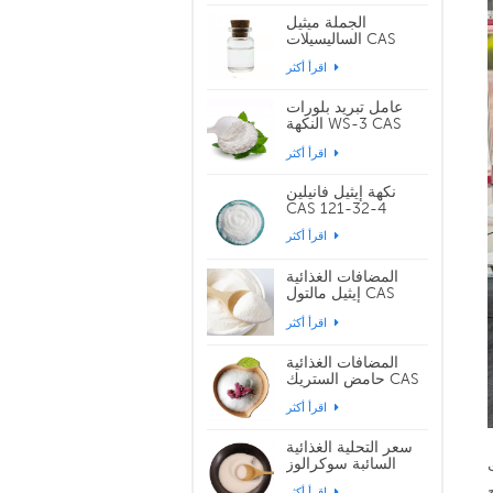
الجملة ميثيل
الساليسيلات CAS
119-36-8
اقرأ أكثر
عامل تبريد بلورات
النكهة WS-3 CAS
39711-79-0
اقرأ أكثر
نكهة إيثيل فانيلين
CAS 121-32-4
اقرأ أكثر
المضافات الغذائية
إيثيل مالتول CAS
299-29-6
اقرأ أكثر
المضافات الغذائية
حامض الستريك CAS
77-92-9
اقرأ أكثر
سعر التحلية الغذائية
السائبة سوكرالوز
CAS 56038-13-2
اقرأ أكثر