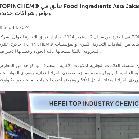
TOPINCHEM® تتألق في Food Ingredients Asia Jakarta 2024 ، وتجذب الاهتمام العا
وتؤمن شراكات جديدة
Sep 14, 2024
في الفترة من 4 إلى 6 سبتمبر 2024، شارك فريق التجارة الدولي لشركة TOPINCHEM® في معرض المكونات الغذائية آس
جاكرتا. تلتزم TOPINCHEM® بمبدأ النزاهة في عملياتها، حيث اكتسبت ثقة العديد من العلامات التجارية الكبرى وا
المعروفة عالميًا بمنتجاتها عالية الجودة وخدماتها الاحترافية.
ن سلسلة العلامات التجارية لمكونات الأغذية، المعترف بها كواحد من المعارض
ية العالمية. فهو يوفر منصة ممتازة لمصنعي المواد الغذائية وموردي المواد الخام