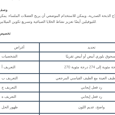
وصف
اج الذبحة الصدرية، ويمكن للاستخدام الموضعي أن يريح العضلات الملساء. يمكن
للثيوفيلين أيضًا تعزيز نشاط الخلايا الصباغية وتسريع تكوين الميلانين.
تخصيص
تحديد
أغراض
حوق بلوري أبيض أو أبيض تقريبًا
الشخصيات
جة مئوية إلى 274 درجة مئوية
التعريف أ
التعريف ب
رد فعل إيجابي
التعريف ج
رد فعل إيجابي
التعريف ه
واضح، عديم اللون
ظهور الحل