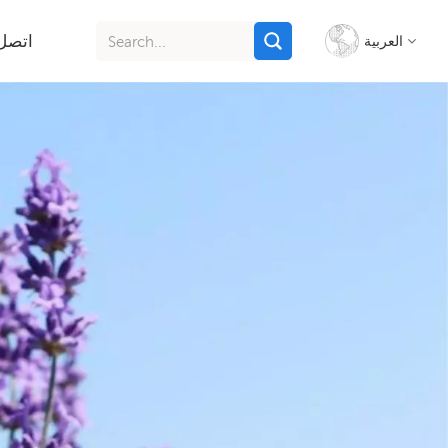
اتصل 
العربية
English
français
italiano
русский
español
português
Indonesia
Tiếng việt