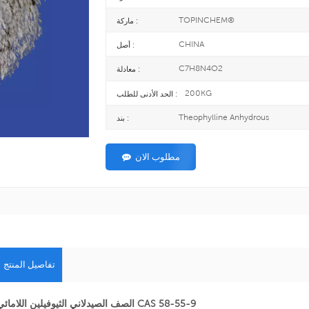
TOPINCHEM®
ماركة :
CHINA
أصل :
C7H8N4O2
معادلة :
200KG
الحد الأدنى للطلب :
Theophylline Anhydrous
بند :
مطلوب الان
تفاصيل المنتج
الصف الصيدلاني الثيوفيلين اللامائي CAS 58-55-9