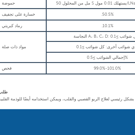
حموضة
.50.5%
خسارة على تجفيف
.10.1%
رماد كبريتي
مواد ذات صلة
إجمالي الشوائب ≥0.5%
99.0%-101.0%
فحص
طلب