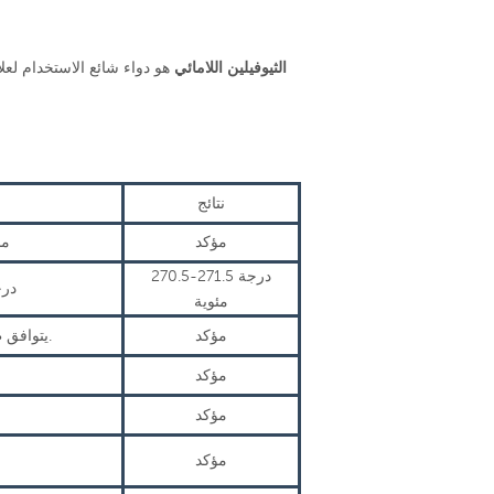
الثيوفيلين اللامائي
هو دواء شائع الاستخدام لعل
نتائج
مؤكد
مس
270.5-271.5 درجة
270 در
مئوية
مؤكد
يتوافق طيف العينة مع الطيف القياسي المرجعي.
مؤكد
مؤكد
مؤكد