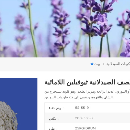
كونات الصيدلانية
بيت
و البلوري، عديم الرائحة ومرير الطعم. وهو قلويد يستخرج من
الشاي والقهوة، وينتمي إلى فئة قلويدات البيورين.
58-55-9
CAS رقم. :
200-385-7
اينكس :
25KG/DRUM
طَرد :