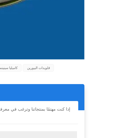
قلويدات البيورين
كاميليا سيني
إذا كنت مهتمًا بمنتجاتنا وترغب في معر