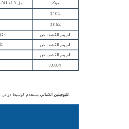
مؤكد
50 مل من المحلول S يستهلك 0.01 مول/LNaOH ≥1.0 مل
0.10%
0.06%
لم يتم الكشف عن
النجاسة A، B، C، D: كل شوائب ≥0.1٪
لم يتم الكشف عن
أي شوائب أخرى: كل شوائب ≥0.1٪
لم يتم الكشف عن
99.60%
يستخدم كوسيط دوائي، بشكل رئيسي لعلاج الربو القصبي والقلب، ويمكن استخدامه أيضًا للوذمة القلبية.
الثيوفيلين اللامائي