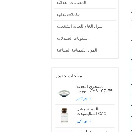
المضافات الغذائية
مكملات غذائية
المواد الخام للعناية الشخصية
المكونات الصيدلانية
المواد الكيميائية الصناعية
منتجات جديدة
مسحوق التغذية
التورين CAS 107-35-
7
اقرأ أكثر
الجملة ميثيل
الساليسيلات CAS
119-36-8
اقرأ أكثر
عامل تبريد بلورات