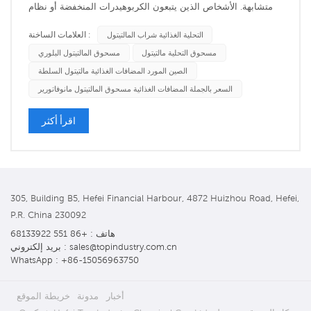
متشابهة. الأشخاص الذين يتبعون الكربوهيدرات المنخفضة أو نظام
غذائي منخفض السكر غالبًا ما يلجأون إلى المحليات منخفضة
العلامات الساخنة :
التحلية الغذائية شراب المالتيتول
السعرات أو التي لا تحتوي على سعرات حرارية لمساعدتهم على
مسحوق التحلية مالتيتول
مسحوق المالتيتول البلوري
الالتزام ببرنامجهم. لا تزال بعض المحليات - مثل المالتيتول - تو...
الصين المورد المضافات الغذائية مالتيتول السلطة
السعر بالجملة المضافات الغذائية مسحوق المالتيتول مانوفاتورير
اقرأ أكثر
305, Building B5, Hefei Financial Harbour, 4872 Huizhou Road, Hefei,
P.R. China 230092
هاتف : +86 551 68133922
بريد إلكتروني : sales@topindustry.com.cn
WhatsApp : +86-15056963750
أخبار
مدونة
خريطة الموقع