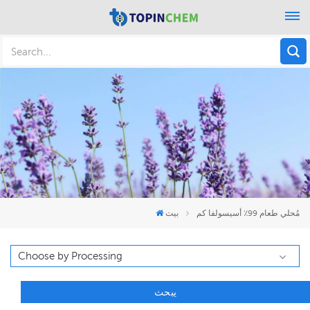
مُحلي طعام 99٪ أسيسولفا كم
بيت
يبحث