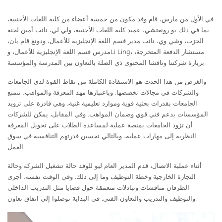
في الأول من مارس، قام وفد مكون من خمسة أعضاء من كلية اللغات الأجنبية،
بما في ذلك يو رونغتشي، عميد كلية اللغات الأجنبية، ولي لي، نائب أمين لجنة
الحزب، وشي وي، نائب مدير قسم اللغة الإنجليزية للأعمال، ودونغ قام يان،
مدرس قسم اللغة الإنجليزية للأعمال، وLi Ling، مستشار الدفعة المتخرجة،
بزيارة شركتنا وناقشا المحتوى ذي الصلة بالتعاون بين المدرسة والمؤسسة.
والغرض من هذا الحدث هو الاستفادة الكاملة من نقاط القوة لدى الجامعات
والشركات في مجالات تخصصها. وباعتبارها مهد المعرفة والمواهب، تتمتع
الجامعات بقدرات بحثية قوية وموارد تعليمية غنية، وهي قادرة على تزويد
المؤسسات بدعم فني قوي وضمان المواهب. وفي المقابل، يمكن للشركات
أن تزود الجامعات بمنصة عملية لمساعدة الطلاب على تحويل المعرفة
النظرية إلى مهارات عملية، وبالتالي تحسين قدرتهم التنافسية في سوق
العمل.
أثناء عملية الاتصال، قدم المدير العام ليو للوفد حالة تشغيل الشركة وحالة
التجارة الخارجية وخطة التوظيف وما إلى ذلك. وفي الوقت نفسه، أجرى
الطرفان مناقشات وتبادلات متعمقة حول قضايا مثل التدريب الداخلي
والتوظيف والتدريب والتعاون الفني. في البداية توصلوا إلى اتفاق تعاون.