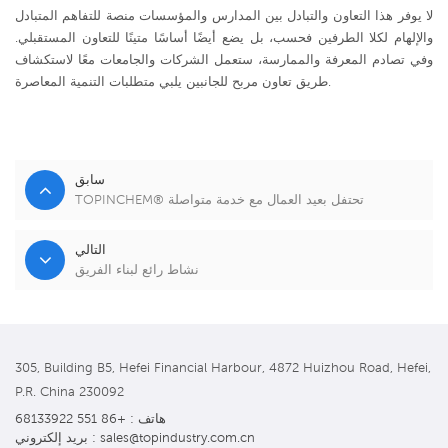
لا يوفر هذا التعاون والتبادل بين المدارس والمؤسسات منصة للتفاهم المتبادل
والإلهام لكلا الطرفين فحسب، بل يضع أيضًا أساسًا متينًا للتعاون المستقبلي.
وفي تصادم المعرفة والممارسة، ستعمل الشركات والجامعات معًا لاستكشاف
طريق تعاون مربح للجانبين يلبي متطلبات التنمية المعاصرة.
سابق
TOPINCHEM® تحتفل بعيد العمال مع خدمة متواصلة
التالي
نشاط رائع لبناء الفريق
305, Building B5, Hefei Financial Harbour, 4872 Huizhou Road, Hefei,
P.R. China 230092
هاتف : +86 551 68133922
بريد إلكتروني : sales@topindustry.com.cn