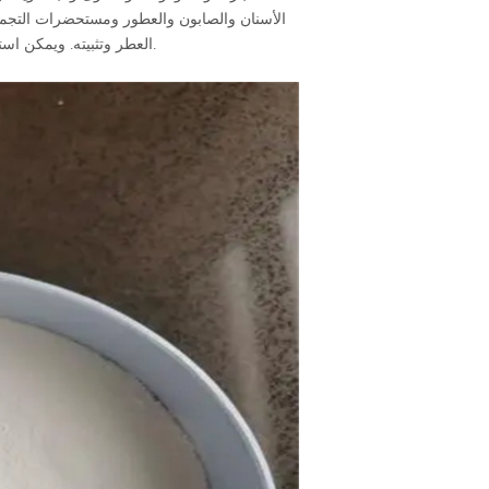
الأسنان والصابون والعطور ومستحضرات التجمي
العطر وتثبيته. ويمكن استخدامه أيضًا في الصابون ومعجون الأسنان والعطور والمطاط والبلاستيك والأدوية.