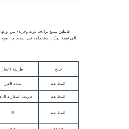
فانيلين
يتمتع برائحة قوية وفريدة من نوعها ت
المرتفعة. يمكن استخدامه في العديد من صيغ الجوهر الكيميائي اليومية، ولكنه يستخدم بشكل أساسي في الجوهر الصالح للأكل.
نتائج
طريقة اختبار
المطابقة
مقلة العين
المطابقة
طريقة المقارنة المق
المطابقة
IR