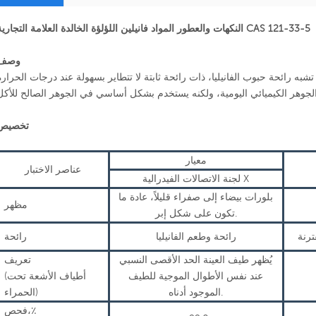
النكهات والعطور المواد فانيلين اللؤلؤة الخالدة العلامة التجارية CAS 121-33-5
وصف
شبه رائحة حبوب الفانيليا، ذات رائحة ثابتة لا تتطاير بسهولة عند درجات الحرارة
تخصيص
معيار
عناصر الاختبار
X
لجنة الاتصالات الفيدرالية
بلورات بيضاء إلى صفراء قليلاً، عادة ما
مظهر
تكون على شكل إبر.
ترنة
رائحة وطعم الفانيليا
رائحة
يُظهر طيف العينة الحد الأقصى النسبي
تعريف
عند نفس الأطوال الموجية للطيف
(أطياف الأشعة تحت
الموجود أدناه.
الحمراء)
فحص،٪