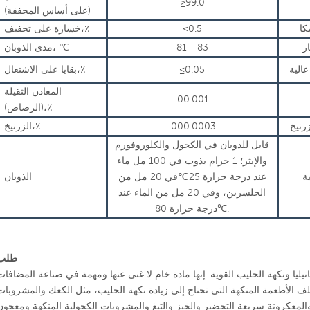
≥
99.0
(على أساس المجففة)
كا
0.5
≤
خسارة على تجفيف،٪
ر
81 - 83
℃
مدى الذوبان،
الية
0.05
≤
بقايا على الاشتعال،٪
المعادن الثقيلة
.00.001
(الرصاص)،٪
رنيخ
.000.0003
الزرنيخ،٪
قابل للذوبان في الكحول والكلوروفورم
والإيثر؛ 1 جرام يذوب في 100 مل ماء
ة
عند درجة حرارة 25
℃
في 20 مل من
الذوبان
الجلسرين، وفي 20 مل من الماء عند
.
℃
درجة حرارة 80
طلب
يليا ونكهة الحليب القوية. إنها مادة خام لا غنى عنها ومهمة في صناعة المضافات
 الأطعمة المنكهة التي تحتاج إلى زيادة نكهة الحليب، مثل الكعك والمشروبات
والمعكرونة سريعة التحضير والخبز والتبغ والمشروبات الكحولية المنكهة ومعجون