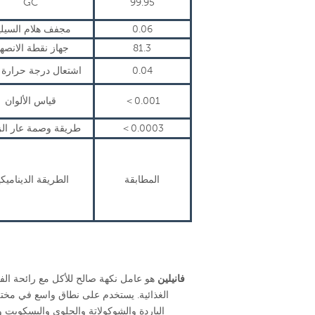
GC
99.95
0.06
مجفف هلام السيلي
81.3
جهاز نقطة الانصها
0.04
اشتعال درجة حرارة ع
0.001
＜
قياس الألوان
0.0003
＜
طريقة وصمة عار الز
المطابقة
الطريقة الديناميكي
فانيلين
هو عامل نكهة صالح للأكل مع رائحة الفان
الغذائية. يستخدم على نطاق واسع في مختلف
الباردة والشوكولاتة والحلوى والبسكويت 