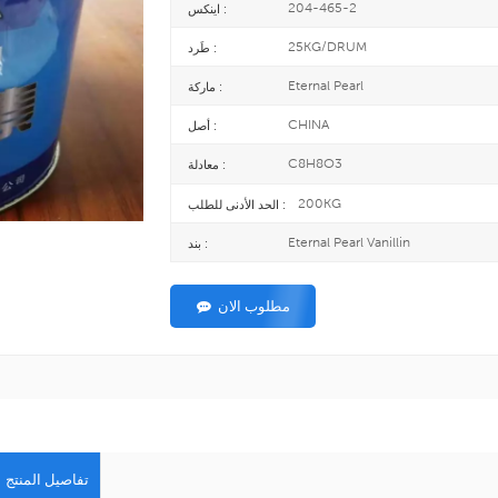
204-465-2
اينكس :
25KG/DRUM
طَرد :
Eternal Pearl
ماركة :
CHINA
أصل :
C8H8O3
معادلة :
200KG
الحد الأدنى للطلب :
Eternal Pearl Vanillin
بند :
مطلوب الان
تفاصيل المنتج