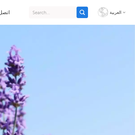
اتصل 
العربية
English
français
italiano
русский
español
português
Indonesia
Tiếng việt