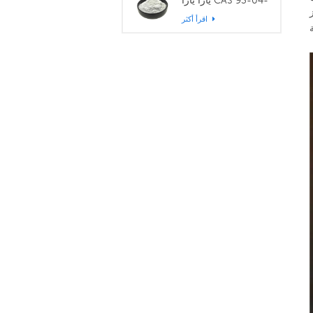
يارا يارا CAS 93-04-
9
اقرأ أكثر