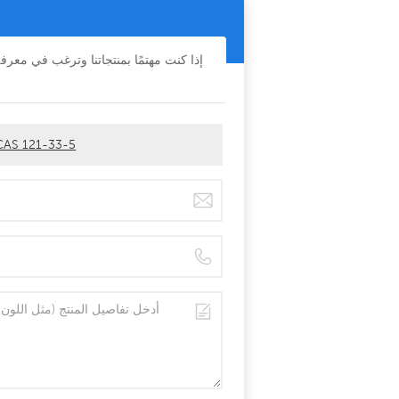
إذا كنت مهتمًا بمنتجاتنا وترغب في معر
النكهات والعطور المواد الفانيلين الأبدية اللؤلؤة العلامة التجارية -33-5