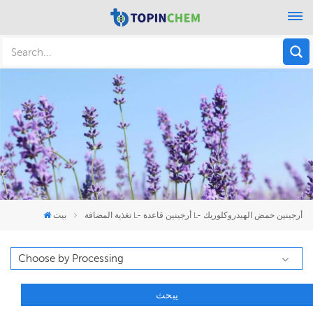
تغذية المضافة L- أرجينين قاعدة L- أرجينين حمض الهيدروكلوريك
بيت
يبحث